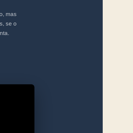
to, mas
s, se o
nta.