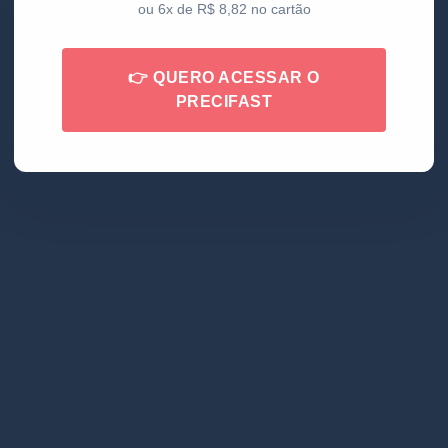
ou 6x de R$ 8,82 no cartão
👉 QUERO ACESSAR O
PRECIFAST