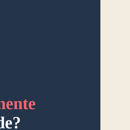
mente
de?