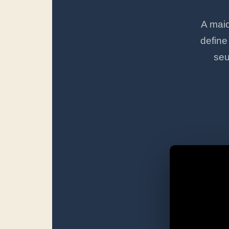
A maio
define
seu