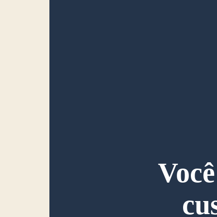
Você
cu