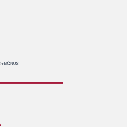
S + BÔNUS
A