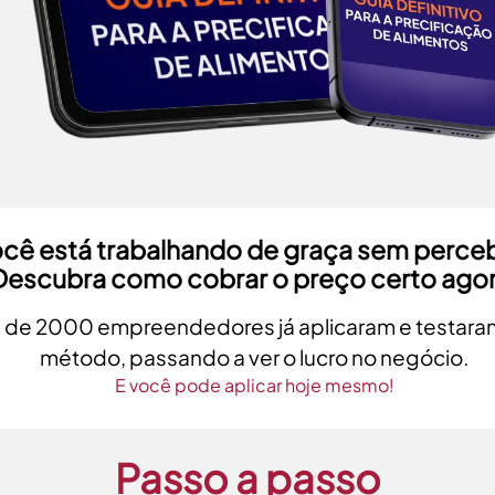
cê está trabalhando de graça sem perce
Descubra como cobrar o preço certo agor
 de 2000 empreendedores já aplicaram e testara
método, passando a ver o lucro no negócio.
E você pode aplicar hoje mesmo!
Passo a passo