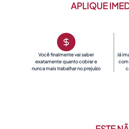
APLIQUE IME
Você finalmente vai saber
Já im
exatamente quanto cobrar e
com 
nunca mais trabalhar no prejuízo
c
ESTE NÃ