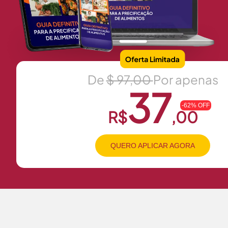
De
$ 97,00
Por apenas
37
-62% OFF
R$
,00
QUERO APLICAR AGORA