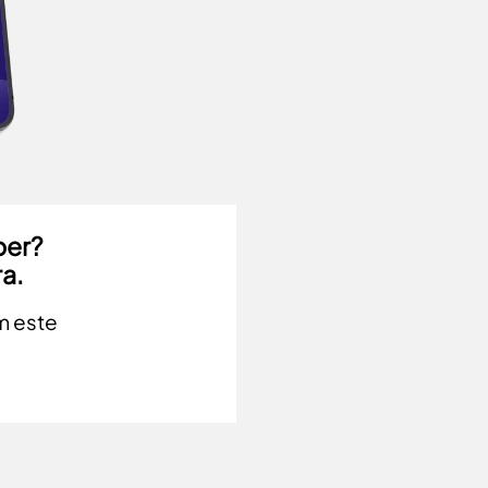
ber?
a.
m este