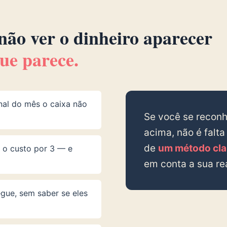
não ver o dinheiro aparecer
ue parece.
nal do mês o caixa não
Se você se recon
acima, não é falt
de
um método clar
o o custo por 3 — e
em conta a sua re
gue, sem saber se eles