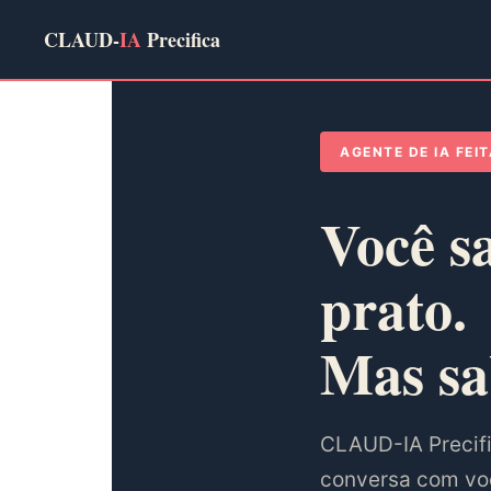
CLAUD-
IA
Precifica
AGENTE DE IA FEI
Você s
prato.
Mas sa
CLAUD-IA Precific
conversa com voc