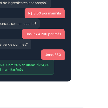
tal de ingredientes por porção?
R$ 8,50 por marmita
mensais somam quanto?
Uns R$ 4.200 por mês
ê vende por mês?
Umas 350
50 · Com 20% de lucro: R$ 24,80
218 marmitas/mês